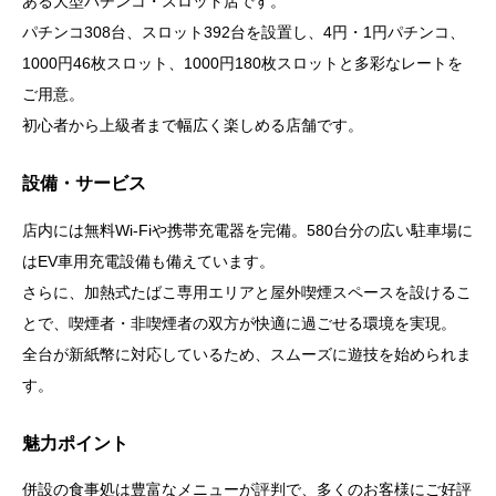
ある大型パチンコ・スロット店です。
パチンコ308台、スロット392台を設置し、4円・1円パチンコ、
1000円46枚スロット、1000円180枚スロットと多彩なレートを
ご用意。
初心者から上級者まで幅広く楽しめる店舗です。
設備・サービス
店内には無料Wi-Fiや携帯充電器を完備。580台分の広い駐車場に
はEV車用充電設備も備えています。
さらに、加熱式たばこ専用エリアと屋外喫煙スペースを設けるこ
とで、喫煙者・非喫煙者の双方が快適に過ごせる環境を実現。
全台が新紙幣に対応しているため、スムーズに遊技を始められま
す。
魅力ポイント
併設の食事処は豊富なメニューが評判で、多くのお客様にご好評