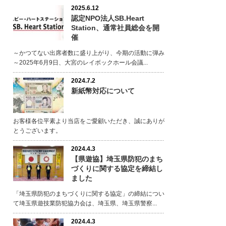
2025.6.12
認定NPO法人SB.Heart
Station、通常社員総会を開
催
～かつてない出席者数に盛り上がり、今期の活動に弾み
～2025年6月9日、大宮のレイボックホール会議...
2024.7.2
新紙幣対応について
お客様各位平素より当店をご愛顧いただき、誠にありが
とうございます。
2024.4.3
【県遊協】埼玉県防犯のまち
づくりに関する協定を締結し
ました
「埼玉県防犯のまちづくりに関する協定」の締結につい
て埼玉県遊技業防犯協力会は、埼玉県、埼玉県警察...
2024.4.3