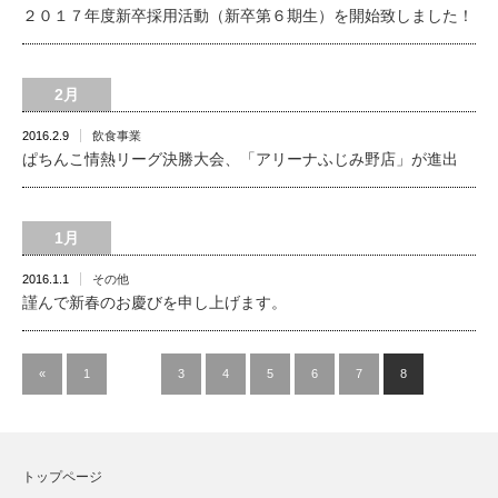
２０１７年度新卒採用活動（新卒第６期生）を開始致しました！
2月
2016.2.9
飲食事業
ぱちんこ情熱リーグ決勝大会、「アリーナふじみ野店」が進出
1月
2016.1.1
その他
謹んで新春のお慶びを申し上げます。
«
1
…
3
4
5
6
7
8
トップページ